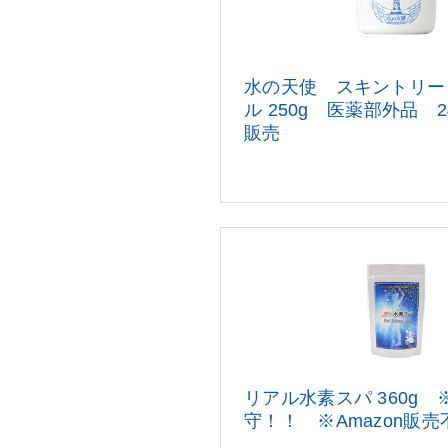
水の天使 スキントリー
ル 250g 医薬部外品 
販
売
リアル水素スパ 360g
守！！ ※Amazon販