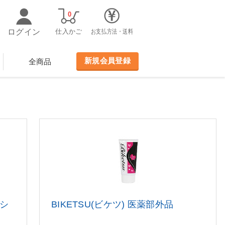
0
ログイン
仕入かご
お支払方法・送料
新規会員登録
全商品
シ
BIKETSU(ビケツ) 医薬部外品