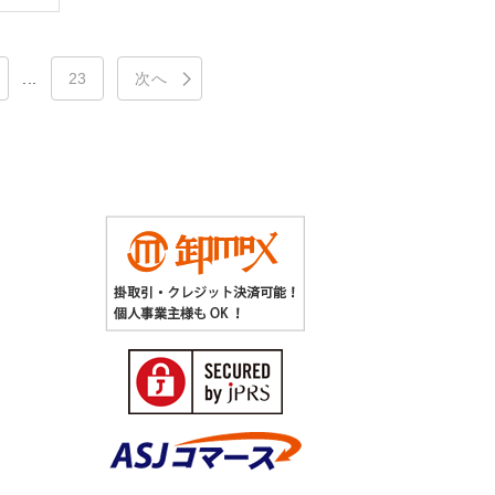
...
23
次へ