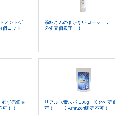
トメントゲ
鑛納さんのまかないローション 
24個ロット
必ず売価厳守！！
 ※必ず売価厳
リアル水素スパ 180g ※必ず売
売不可！！
守！！ ※Amazon販売不可！！