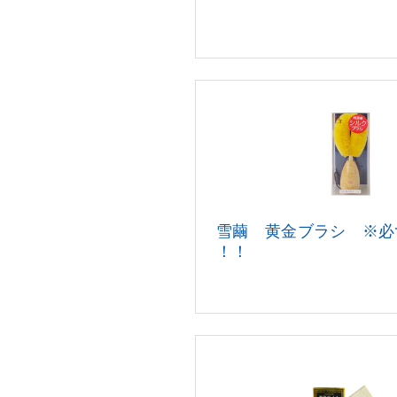
雪繭 黄金ブラシ ※必
！！