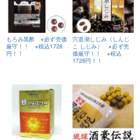
もろみ黒酢 ※必ず売価
宍道湖しじみ（しんじ
厳守！！
※税込1728
こ しじみ）
※必ず売
円！！
価厳守！！ ※税込
1728円
！！