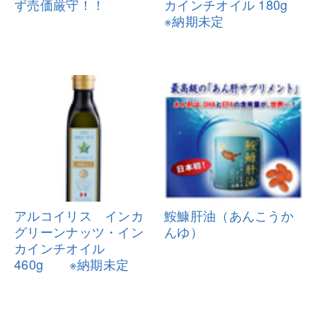
ず売価厳守！！
カインチオイル 180g
※納
期未定
アルコイリス インカ
鮟鱇肝油（あんこうか
グリーンナッ
ツ・イン
んゆ）
カインチオイル
460g ※
納期未定