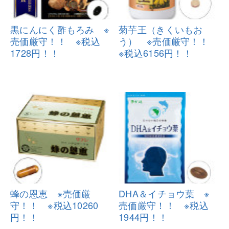
黒にんにく酢もろみ ※
菊芋王（きくいもお
売価厳守！
！ ※税込
う） ※売価厳
守！！
1728円！！
※税込6156円！！
蜂の恩恵 ※売価厳
DHA＆イチョウ葉 ※
守！！ ※税込
10260
売価厳守！！
※税込
円！！
1944円！！