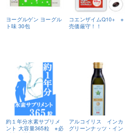
ヨーグルゲン ヨーグル
コエンザイムQ10+ ※
ト味 30包
売価厳守！！
約１年分水素サプリメ
アルコイリス インカ
ント 大容量3
65粒 ※必
グリーンナッ
ツ・イン