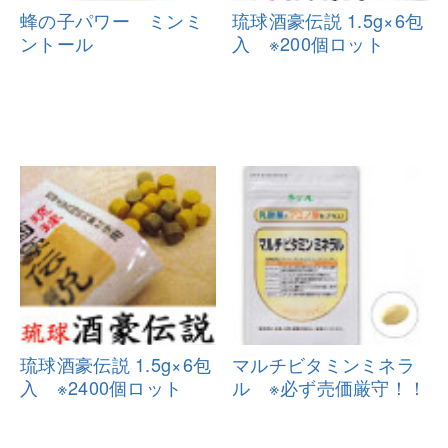
蜂の子パワー ミンミ
琉球酒豪伝説 1.5g×6包
ントール
入 ※200個
ロット
琉球酒豪伝説 1.5g×6包
マルチビタミンミネラ
入 ※2400
個ロット
ル ※必ず売
価厳守！！