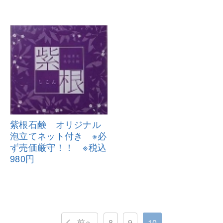
紫根石鹸 オリジナル
泡立てネット
付き ※必
ず売価厳守！！ ※税込
980円
前へ
8
9
10