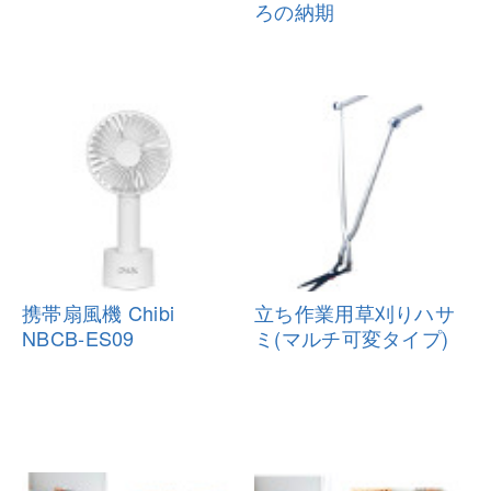
ろ
の納期
携帯扇風機 Chibi
立ち作業用草刈りハサ
NBCB-ES09
ミ(マルチ可変
タイプ)