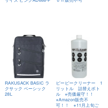
RAKUSACK BASIC ラ
ピーピークリーナー 1
クサック ベーシ
ック
リットル 詰
替えボト
28L
ル ※売価厳守！！
※Am
azon販売不
可！！ ※11月上旬ご