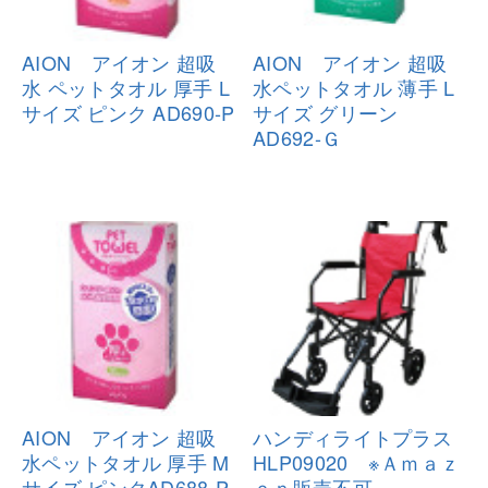
AION アイオン 超吸
AION アイオン 超吸
水 ペットタオ
ル 厚手 L
水ペットタオル
薄手 L
サイズ ピンク AD690-P
サイズ グリーン
AD692-Ｇ
AION アイオン 超吸
ハンディライトプラス
水ペットタオル
厚手 M
HLP09020 ※
Ａｍａｚ
サイズ ピンクAD688-P
ｏｎ販売不可