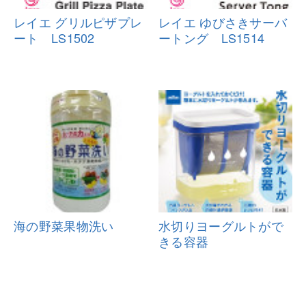
レイエ グリルピザプレ
レイエ ゆびさきサーバ
ート LS150
2
ートング L
S1514
海の野菜果物洗い
水切りヨーグルトがで
きる容器