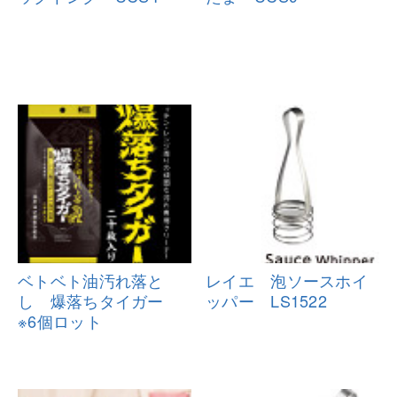
ベトベト油汚れ落と
レイエ 泡ソースホイ
し 爆落ちタイ
ガー
ッパー LS15
22
※6個ロット