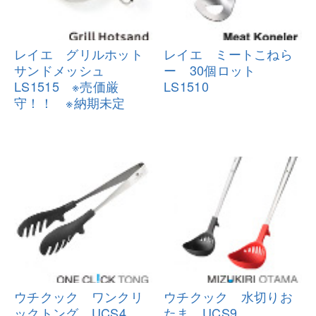
レイエ グリルホット
レイエ ミートこねら
サンドメッシ
ュ
ー 30個ロッ
ト
LS1515 ※売価厳
LS1510
守！！ ※納
期未定
ウチクック ワンクリ
ウチクック 水切りお
ックトング
UCS4
たま UCS9