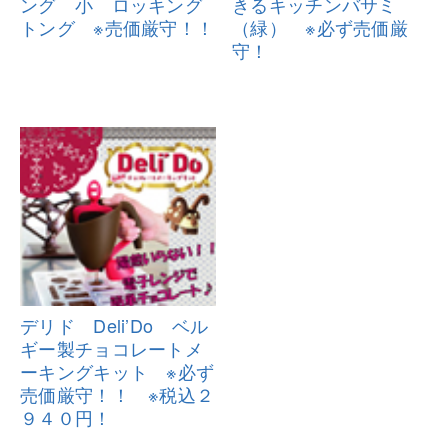
ング 小 ロッキング
き
るキッチンバサミ
トング
※売価厳守！！
（緑） ※必ず売
価厳
守！
デリド Deli’Do ベル
ギー製チョ
コレートメ
ーキングキット ※必ず
売価厳守！！ ※税込２
９４０円！