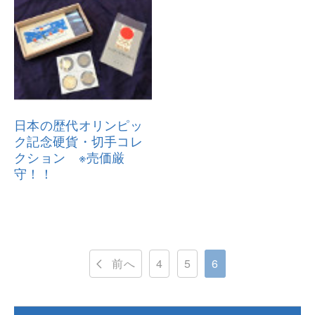
日本の歴代オリンピッ
ク記念硬貨・
切手コレ
クション ※売価厳
守！！
前へ
4
5
6