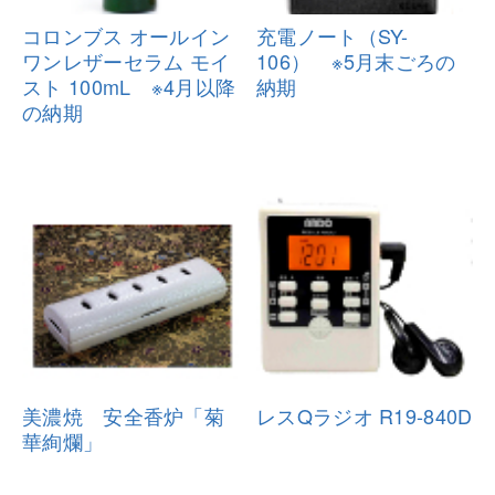
コロンブス オールイン
充電ノート（SY-
ワンレザーセ
ラム モイ
106） ※5月末ごろ
の
スト 100mL ※4月以降
納期
の
納期
美濃焼 安全香炉「菊
レスQラジオ R19-840D
華絢爛」