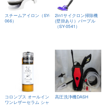
スチームアイロン（SY-
2in1サイクロン掃除機
066）
(壁掛あり）パ
ープル
（SY-0541）
コロンブス オールイン
高圧洗浄機DASH
ワンレザーセ
ラム シャ