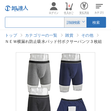
0
カテゴリ
ログイン
仕入かご
支払方法
詳細検索
検索
トップ
カテゴリーの一覧
雑貨
その他
ＮＥＷ横漏れ防止吸水パッド付ボクサーパンツ３枚組