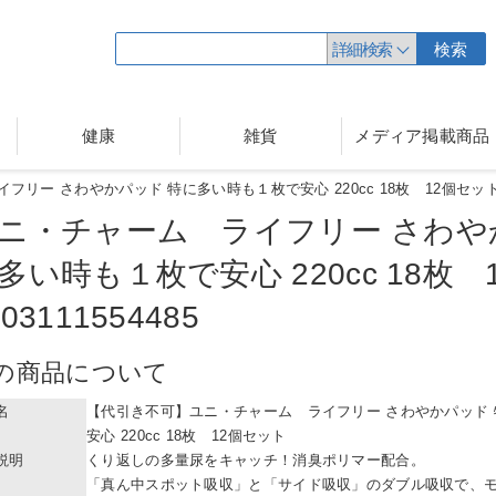
詳細検索
検索
健康
雑貨
メディア掲載商品
リー さわやかパッド 特に多い時も１枚で安心 220cc 18枚 12個セット 49
ニ・チャーム ライフリー さわや
多い時も１枚で安心
220cc 18
9031115
54485
の商品について
名
【代引き不可】ユニ・チャーム ライフリー さわやかパッド
安心 220cc 18枚 12個セット
説明
くり返しの多量尿をキャッチ！消臭ポリマー配合。
「真ん中スポット吸収」と「サイド吸収」のダブル吸収で、