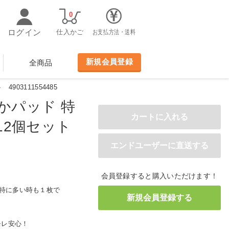
0
ログイン
仕入かご
お支払方法・送料
新規会員登録
全商品
03111554485
かパッド 特
枚 12個セット
会員登録すると購入いただけます！
 特に多い時も１枚で
モレ安心！