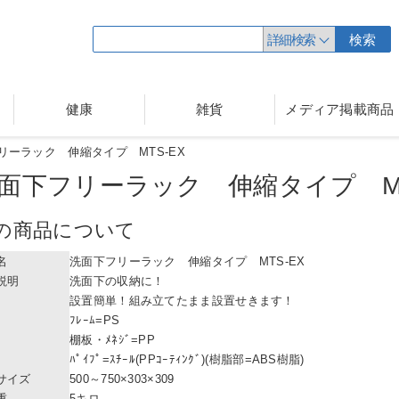
詳細検索
検索
健康
雑貨
メディア掲載商品
リーラック 伸縮タイプ MTS-EX
面下フリーラック 伸縮タイプ
M
の商品について
名
洗面下フリーラック 伸縮タイプ MTS-EX
説明
洗面下の収納に！
設置簡単！組み立てたまま設置せきます！
ﾌﾚｰﾑ=PS
棚板・ﾒﾈｼﾞ=PP
ﾊﾟｲﾌﾟ=ｽﾁｰﾙ(PPｺｰﾃｨﾝｸﾞ)(樹脂部=ABS樹脂)
サイズ
500～750×303×309
重
5キロ