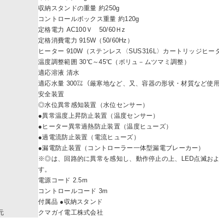
収納スタンドの重量 約250g
コントロールボックス重量 約120g
定格電力 AC100Ｖ 50/60Ｈz
定格消費電力 915W（50/60Hz）
ヒーター 910W（ステンレス〈SUS316L〉カートリッジヒー
温度調整範囲 30℃～45℃（ボリュ－ムツマミ調整）
適応溶液 清水
適応水量 300㍑（厳寒地など、又、容器の形状・材質など使
安全装置
◎水位異常感知装置（水位センサー）
●異常温度上昇防止装置（温度センサー）
●ヒーター異常過熱防止装置（温度ヒューズ）
●過電流防止装置（電流ヒューズ）
●漏電防止装置（コントローラー一体型漏電ブレーカー）
※◎は、回路的に異常を感知し、動作停止の上、LED点滅お
す。
電源コード 2.5m
コントロールコード 3m
付属品 ●収納スタンド
元
クマガイ電工株式会社