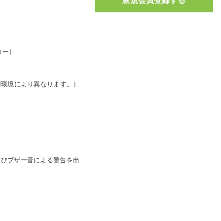
ター）
用環境により異なります。）
よびブザー音による警告を出