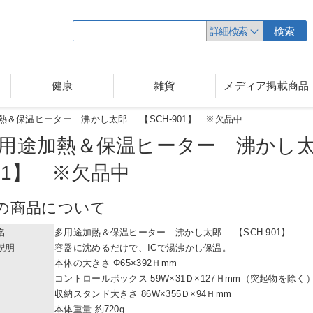
詳細検索
検索
健康
雑貨
メディア掲載商品
熱＆保温ヒーター 沸かし太郎 【SCH-901】 ※欠品中
用途加熱＆保温ヒーター 沸かし
01】 ※欠品中
の商品について
名
多用途加熱＆保温ヒーター 沸かし太郎 【SCH-901】
説明
容器に沈めるだけで、ICで湯沸かし保温。
本体の大きさ Φ65×392Ｈmm
コントロールボックス 59W×31Ｄ×127Ｈmm（突起物を除く
収納スタンド大きさ 86W×355Ｄ×94Ｈmm
本体重量 約720g