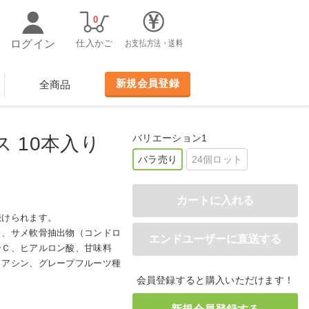
0
ログイン
仕入かご
お支払方法・送料
新規会員登録
全商品
バリエーション1
ス 10本入り
バラ売り
24個ロット
続けられます。
）、サメ軟骨抽出物（コンドロ
ンＣ、ヒアルロン酸、甘味料
イアシン、グレープフルーツ種
会員登録すると購入いただけます！