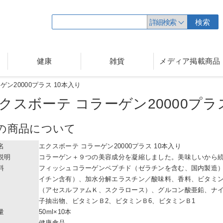
詳細検索
検索
健康
雑貨
メディア掲載商品
ン20000プラス 10本入り
クスボーテ コラーゲン20000プラ
の商品について
名
エクスボーテ コラーゲン20000プラス 10本入り
説明
コラーゲン＋９つの美容成分を凝縮しました。美味しいから
料
フィッシュコラーゲンペプチド（ゼラチンを含む、国内製造
イチン含有）、加水分解エラスチン／酸味料、香料、ビタミ
（アセスルファムＫ、スクラロース）、グルコン酸亜鉛、ナ
子抽出物、ビタミンＢ2、ビタミンＢ6、ビタミンＢ1
量
50ml×10本
健康食品