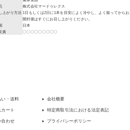
元
株式会社マードゥレクス
し上がり方法
1日もしくは2日に1本を目安によく冷やし、よく振ってから
開封後はすぐにお召し上がりください。
国
日本
文責
〇〇〇〇〇〇〇〇〇
払い・送料
会社概要
れカート
特定商取引法における法定表記
い合わせ
プライバシーポリシー