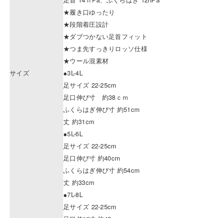
★履き口ゆったり
★段階着圧設計
★ダブつかない足首フィット
★つま先すっきりロッソ仕様
★ウール混素材
サイズ
●3L-4L
足サイズ 22-25cm
足口伸び寸 約38ｃｍ
ふくらはぎ伸び寸 約51cm
丈 約31cm
●5L-6L
足サイズ 22-25cm
足口伸び寸 約40cm
ふくらはぎ伸び寸 約54cm
丈 約33cm
●7L-8L
足サイズ 22-25cm