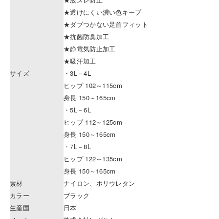
★透けにくい濃い色キープ
★ダブつかない足首フィット
★抗菌防臭加工
★静電気防止加工
★吸汗加工
サイズ
・3L－4L
ヒップ 102～115cm
身長 150～165cm
・5L－6L
ヒップ 112～125cm
身長 150～165cm
・7L－8L
ヒップ 122～135cm
身長 150～165cm
素材
ナイロン、ポリウレタン
カラー
ブラック
生産国
日本