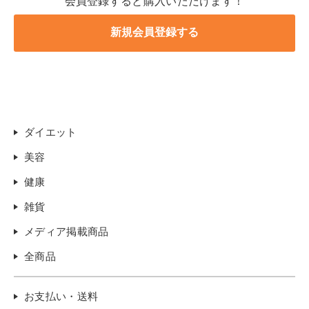
会員登録すると購入いただけます！
ダイエット
美容
健康
雑貨
メディア掲載商品
全商品
お支払い・送料