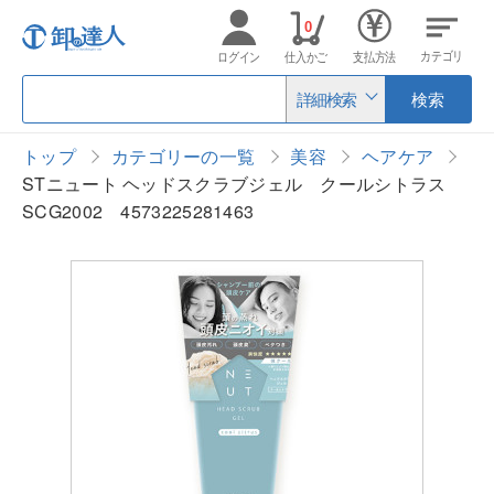
0
カテゴリ
ログイン
仕入かご
支払方法
詳細検索
検索
トップ
カテゴリーの一覧
美容
ヘアケア
STニュート ヘッドスクラブジェル クールシトラス
SCG2002 4573225281463