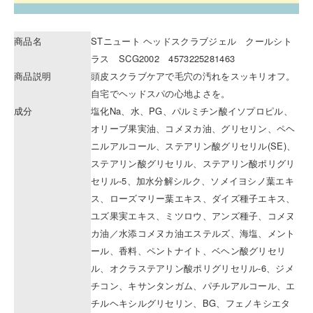
商品名
STニュート ヘッドスクラブジェル クールシト
ラス SCG2002 4573225281463
商品説明
頭皮スクラブケアで毛穴の汚れをスッキリオフ。
自宅でヘッドスパの心地よさを。
成分
塩化Na、水、PG、パルミチン酸イソプロピル、
オリーブ果実油、コメヌカ油、グリセリン、ペヘ
ニルアルコール、ステアリン酸グリセリル(SE)、
ステアリン酸グリセリル、ステアリン酸ポリグリ
セリル-5、加水分解シルク、ソメイヨシノ葉エキ
ス、ローズマリー葉エキス、ダイズ種子エキス、
ユズ果実エキス、ミツロウ、アンズ種子、コメヌ
カ油／水添コメヌカ油エステルズ、海塩、メント
ール、香料、ペントナイト、ベヘン酸グリセリ
ル、オクラステアリン酸ポリグリセリル-6、ジメ
チコン、キサンタンガム、パチルアルコール、エ
チルヘキシルグリセリン、BG、フェノキシエタ