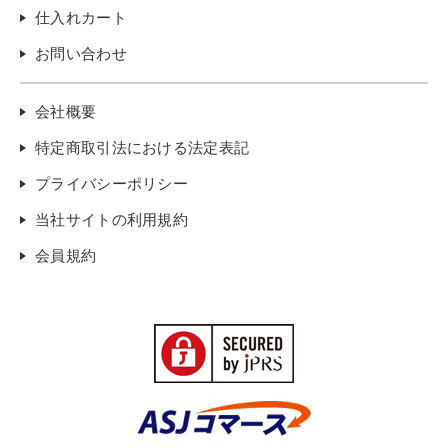
仕入れカート
お問い合わせ
会社概要
特定商取引法における法定表記
プライバシーポリシー
当社サイトの利用規約
会員規約