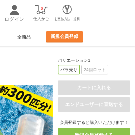
0
ログイン
仕入かご
お支払方法・送料
新規会員登録
全商品
バリエーション1
バラ売り
24個ロット
会員登録すると購入いただけます！