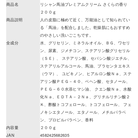
商品名
リシャン馬油プレミアムクリーム さくらの香り
２００ｇ
商品説明
人の皮脂に極めて近く、万能油として知られてい
る「馬油」を配合しました。乾燥肌にもおすすめ
のやさしい洗いごこちです。
全成分
水、グリセリン、ミネラルオイル、ＢＧ、ワセリ
ン、尿素、ジメチコン、ステアリン酸グリセリル
（ＳＥ）、 ステアリン酸、セバシン酸ジエチル、
ステアリルアルコール、馬油、プラセンタエキス
（ウマ）、 ユビキノン、ヒアルロン酸Ｎａ、ステ
アリン酸ＰＥＧ－４０、ベヘン酸、セタノール、
ＰＥＧ－６０水添ヒマシ油、 クエン酸Ｎａ、水酸
化Ｎａ、ＥＤＴＡ－２Ｎａ、グリチルリチン酸２
Ｋ、酢酸トコフェロール、トコフェロール、 フェ
ノキシエタノール、エタノール、メチルパラベ
ン、プロピルパラベン、香料
内容量
２００ｇ
JAN
4582425682635