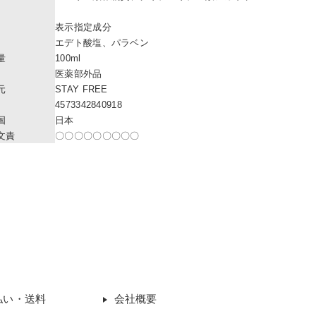
表示指定成分
エデト酸塩、パラベン
量
100ml
医薬部外品
元
STAY FREE
4573342840918
国
日本
文責
〇〇〇〇〇〇〇〇〇
払い・送料
会社概要