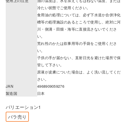
使用上の注意
油の温度は、水を加えてもはねない温度、または
冷たい状態でご使用ください。
食用油の処理については、必ず下水道か合併浄化
槽等の処理施設のあるところで使用し、絶対に河
川・側溝・田畑・海等に直接流さないでくださ
い。
荒れ性のかたは炊事用等の手袋をご使用くださ
い。
子供の手が届かない、直射日光を避けた場所で保
管して下さい。
原液が皮膚についた場合は、よく洗い流してくだ
さい。
JAN
4968909059276
製造国
日本
バリエーション1
バラ売り