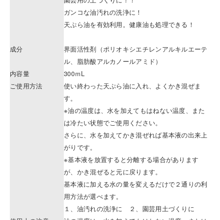
ガンコな油汚れの洗浄に！
天ぷら油を有効利用。健康油も処理できる！
成分
界面活性剤（ポリオキシエチレンアルキルエーテ
ル、脂肪酸アルカノールアミド）
内容量
300ｍL
ご使用方法
使い終わった天ぷら油に入れ、よくかき混ぜま
す。
※油の温度は、水を加えてもはねない温度、また
は冷たい状態でご使用ください。
さらに、水を加えてかき混ぜれば基本液の出来上
がりです。
※基本液を放置すると分離する場合があります
が、かき混ぜると元に戻ります。
基本液に加える水の量を変えるだけで２通りの利
用方法が選べます。
１、油汚れの洗浄に ２、園芸用土づくりに