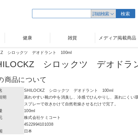
詳細検索
検索
健康
雑貨
メディア掲載商品
CKZ シロックツ デオドラント 100ml
HILOCKZ シロックツ デオドラ
の商品について
名
SHILOCKZ シロックツ デオドラント 100ml
説明
蒸れやすい靴の中を消臭し、冷感でひんやりし、蒸れにくい
スプレーで吹きかけて自然乾燥させるだけで完了。
量
100ml
元
株式会社ケミコート
4522994101038
国
日本