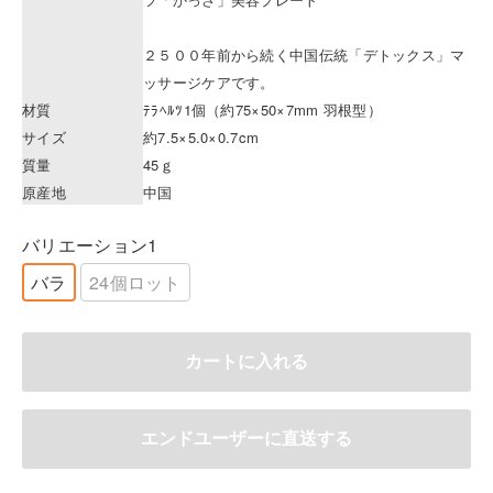
２５００年前から続く中国伝統「デトックス」マ
ッサージケアです。
材質
ﾃﾗﾍﾙﾂ1個（約75×50×7mm 羽根型）
サイズ
約7.5×5.0×0.7cm
質量
45ｇ
原産地
中国
バリエーション1
バラ
24個ロット