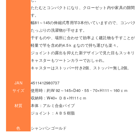
たたむとコンパクトになり、クローゼット内や家具の隙間
す。
幅81～145の伸縮式専用竿3本付いていますので、コンパ
たっぷりの洗濯物が干せます。
干すものや、場所に合わせて効率よく建託物を干すことが
軽量で竿を含め約4.5ｋｇなので持ち運びも楽々。
ジョイントの露出を抑えた新デザインで見た目もスッキリ
キャスターもツートンカラーでおしゃれ。
キャスターはストッパー付き2個、ストッパー無し2個。
JAN
4511412980737
サイズ
使用時：約W 92～145×D40・55・70×H111～160ｃｍ
収納時：W40× Ｄ８×H111ｃｍ
材質
本体：アルミ合金パイプ
ジョイント：ＡＢＳ樹脂
色
シャンパンゴールド