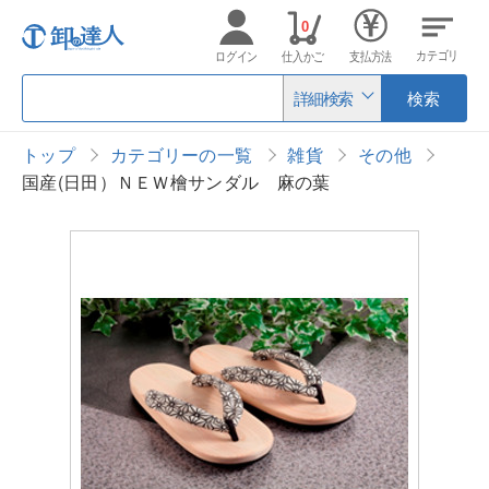
0
カテゴリ
ログイン
仕入かご
支払方法
詳細検索
検索
トップ
カテゴリーの一覧
雑貨
その他
国産(日田）ＮＥＷ檜サンダル 麻の葉