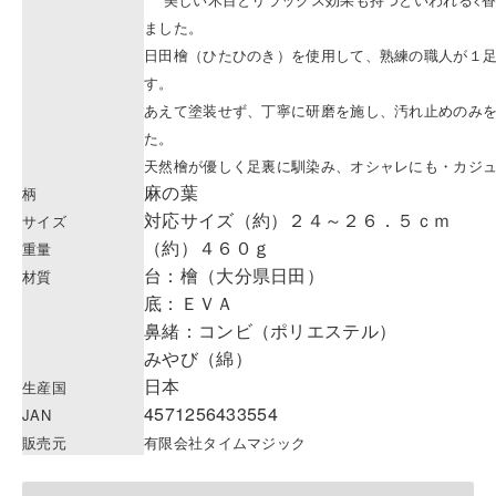
ました。
日田檜（ひたひのき）を使用して、熟練の職人が１
す。
あえて塗装せず、丁寧に研磨を施し、汚れ止めのみ
た。
天然檜が優しく足裏に馴染み、オシャレにも・カジ
麻の葉
柄
対応サイズ（約）２４～２６．５ｃｍ
サイズ
（約）４６０ｇ
重量
台：檜（大分県日田）
材質
底：ＥＶＡ
鼻緒：コンビ（ポリエステル）
みやび（綿）
日本
生産国
4571256433554
JAN
販売元
有限会社タイムマジック