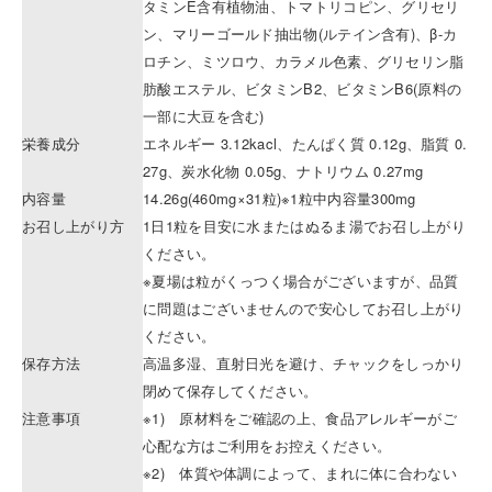
タミンE含有植物油、トマトリコピン、グリセリ
ン、マリーゴールド抽出物(ルテイン含有)、β-カ
ロチン、ミツロウ、カラメル色素、グリセリン脂
肪酸エステル、ビタミンB2、ビタミンB6(原料の
一部に大豆を含む)
栄養成分
エネルギー 3.12kacl、たんぱく質 0.12g、脂質 0.
27g、炭水化物 0.05g、ナトリウム 0.27mg
内容量
14.26g(460mg×31粒)※1粒中内容量300mg
お召し上がり方
1日1粒を目安に水またはぬるま湯でお召し上がり
ください。
※夏場は粒がくっつく場合がございますが、品質
に問題はございませんので安心してお召し上がり
ください。
保存方法
高温多湿、直射日光を避け、チャックをしっかり
閉めて保存してください。
注意事項
※1) 原材料をご確認の上、食品アレルギーがご
心配な方はご利用をお控えください。
※2) 体質や体調によって、まれに体に合わない