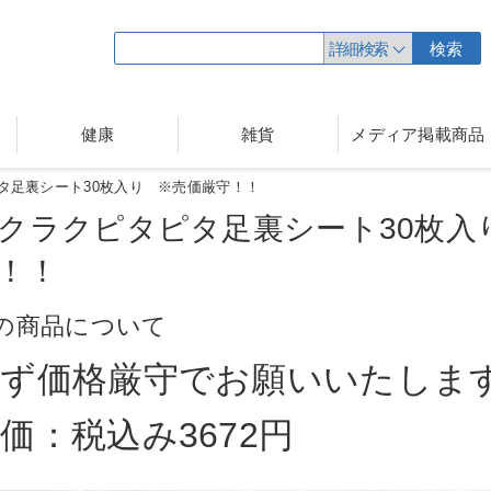
詳細検索
検索
健康
雑貨
メディア掲載商品
タ足裏シート30枚入り ※売価厳守！！
クラクピタピタ足裏シート30枚入
！！
の商品について
必ず価格厳守でお願いいたしま
価：税込み3672円