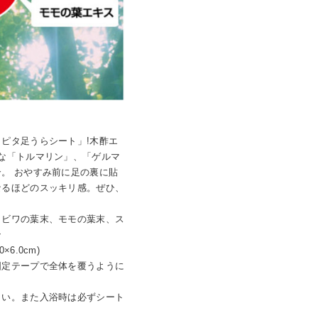
ピタ足うらシート」!木酢エ
な「トルマリン」、「ゲルマ
。 おやすみ前に足の裏に貼
なるほどのスッキリ感。ぜひ、
、ビワの葉末、モモの葉末、ス
ン
×6.0cm)
固定テープで全体を覆うように
さい。また入浴時は必ずシート