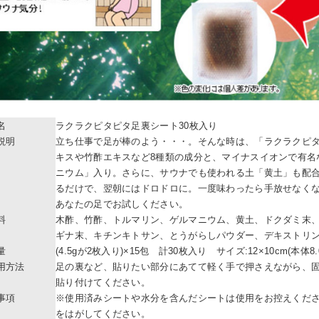
名
ラクラクピタピタ足裏シート30枚入り
説明
立ち仕事で足が棒のよう・・・。そんな時は、「ラクラクピタ
キスや竹酢エキスなど8種類の成分と、マイナスイオンで有名
ニウム」入り。さらに、サウナでも使われる土「黄土」も配合
るだけで、翌朝にはドロドロに。一度味わったら手放せなく
あなたの足でお試しください。
料
木酢、竹酢、トルマリン、ゲルマニウム、黄土、ドクダミ末
ギナ末、キチンキトサン、とうがらしパウダー、デキストリ
量
(4.5gが2枚入り)×15包 計30枚入り サイズ:12×10cm(本体8.0
用方法
足の裏など、貼りたい部分にあてて軽く手で押さえながら、
貼り付けてください。
事項
※使用済みシートや水分を含んだシートは使用をお控えくだ
をはがしてください。