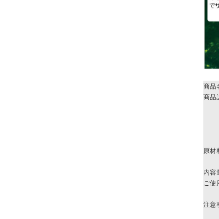
商品
商品
原材
内容
ご使
注意