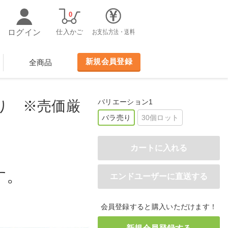
0
ログイン
仕入かご
お支払方法・送料
新規会員登録
全商品
バリエーション1
り ※売価厳
バラ売り
30個ロット
す。
会員登録すると購入いただけます！