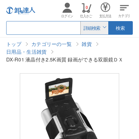
0
カテゴリ
ログイン
仕入かご
支払方法
詳細検索
検索
トップ
カテゴリーの一覧
雑貨
日用品・生活雑貨
DX-R01 液晶付き2.5K画質 録画ができる双眼鏡ＤＸ