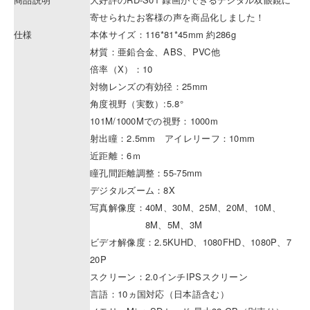
寄せられたお客様の声を商品化しました！
仕様
本体サイズ：116*81*45mm 約286g
材質：亜鉛合金、ABS、PVC他
倍率（X）：10
対物レンズの有効径：25mm
角度視野（実数）:5.8°
101M/1000Mでの視野：1000m
射出瞳：2.5mm アイレリーフ：10mm
近距離：6ｍ
瞳孔間距離調整：55-75mm
デジタルズーム：8X
写真解像度：40M、30M、25M、20M、10M、
8M、5M、3M
ビデオ解像度：2.5KUHD、1080FHD、1080P、7
20P
スクリーン：2.0インチIPSスクリーン
言語：10ヵ国対応（日本語含む）