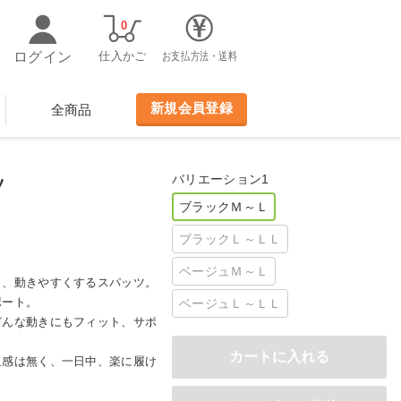
0
ログイン
仕入かご
お支払方法・送料
新規会員登録
全商品
バリエーション1
ツ
ブラックＭ～Ｌ
ブラックＬ～ＬＬ
ベージュＭ～Ｌ
し、動きやすくするスパッツ。
ポート。
ベージュＬ～ＬＬ
どんな動きにもフィット、サポ
迫感は無く、一日中、楽に履け