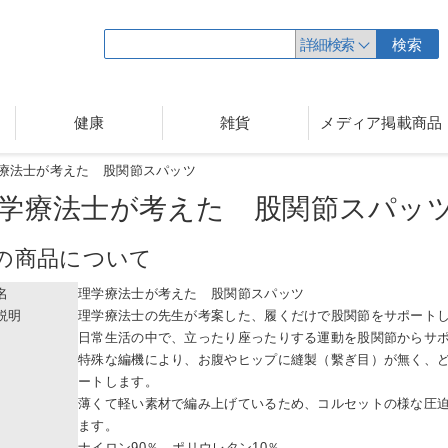
詳細検索
検索
健康
雑貨
メディア掲載商品
療法士が考えた 股関節スパッツ
学療法士が考えた 股関節スパッ
の商品について
名
理学療法士が考えた 股関節スパッツ
説明
理学療法士の先生が考案した、履くだけで股関節をサポート
日常生活の中で、立ったり座ったりする運動を股関節からサ
特殊な編機により、お腹やヒップに縫製（繫ぎ目）が無く、
ートします。
薄くて軽い素材で編み上げているため、コルセットの様な圧
ます。
ナイロン90％、ポリウレタン10％