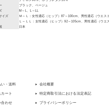
ー
ブラック、ベージュ
ズ
M～L、L～LL
サイズ
Ｍ～Ｌ：女性適応（ヒップ）87～100cm、男性適応（ウエスト）
Ｌ～ＬＬ：女性適応（ヒップ）92～105cm、男性適応（ウエスト
国
日本
払い・送料
会社概要
れカート
特定商取引法における法定表記
い合わせ
プライバシーポリシー