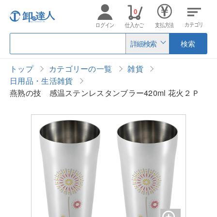
0
カテゴリ
ログイン
仕入かご
支払方法
詳細検索
検索
トップ
カテゴリーの一覧
雑貨
日用品・生活雑貨
燕熟の技 感温ステンレスタンブラー420ml 花火２Ｐ