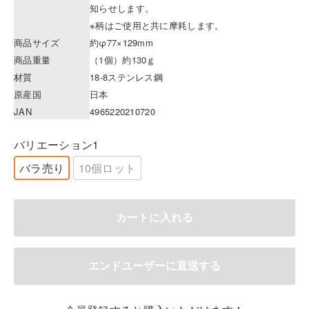
知らせします。
※柄はご使用と共に摩耗します。
商品サイズ
約φ77×129mm
商品重量
（1個）約130ｇ
材質
18-8ステンレス鋼
原産国
日本
JAN
4965220210720
バリエーション1
バラ売り
10個ロット