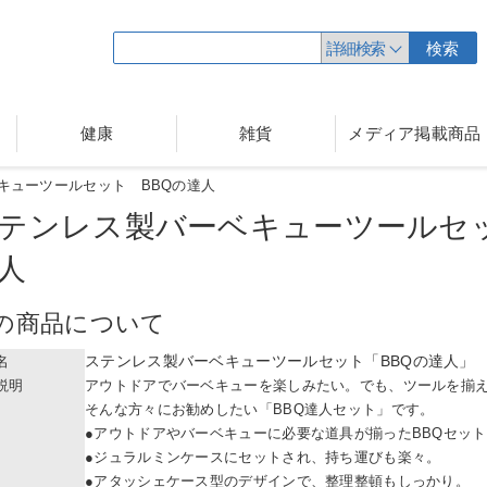
詳細検索
検索
健康
雑貨
メディア掲載商品
キューツールセット BBQの達人
テンレス製バーベキューツールセ
人
の商品について
ステンレス製バーベキューツールセット「BBQの達人」
名
説明
アウトドアでバーベキューを楽しみたい。でも、ツールを揃
そんな方々にお勧めしたい「BBQ達人セット」です。
●アウトドアやバーベキューに必要な道具が揃ったBBQセッ
●ジュラルミンケースにセットされ、持ち運びも楽々。
●アタッシェケース型のデザインで、整理整頓もしっかり。