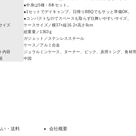
●中身は5種・8本セット。
●1セットでデイキャンプ、日帰りBBQでもサッと準備OK。
●コンパクトなのでスペースも取らず仕舞いやすいサイズ。
サイズ
ケースサイズ／横37×縦16.2×高さ8cm
総重量／1363ｇ
ガジェット／ステンレススチール
ケース／アルミ合金
ト内容
ジュラルミンケース、ターナー、ピック、炭用トング、食材用ト
国
中国
払い・送料
会社概要