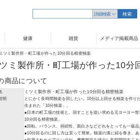
詳細検索
検索
健康
雑貨
メディア掲載商品
ミツミ製作所・町工場が作った10分回る精密独楽
ツミ製作所・町工場が作った10分
の商品について
ミツミ製作所・町工場が作った10分回る精密独楽
名
説明
とにかく長時間独楽を回したい。10分以上回せる独楽を作り
生まれた「10分独楽」。
●日本の町工場の技術と、回すことを追い求める元ヨーヨー世
10分回る精密独楽。
●回転、バランス、持続性、面白さなどどれをとっても一級品
●10分回るのに回し方は至って簡単。独楽の溝に紐を巻き、
●内蔵されたベアリングが、摩擦抵抗を減少し長時間回すこと