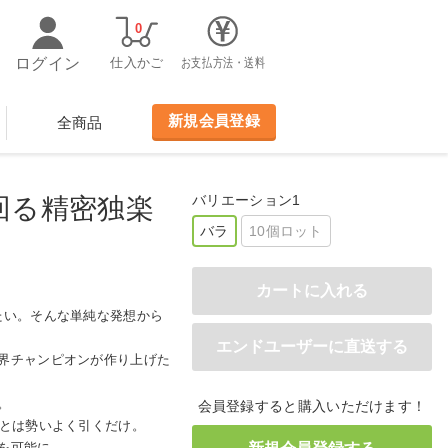
0
ログイン
仕入かご
お支払方法・送料
新規会員登録
全商品
バリエーション1
回る精密独楽
バラ
10個ロット
たい。そんな単純な発想から
界チャンピオンが作り上げた
。
会員登録すると購入いただけます！
あとは勢いよく引くだけ。
を可能に。