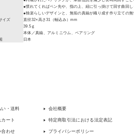
●慣れてくればペン先や、指の上、紐に引っ掛けて回す曲回し
●独楽らしいデザインと、無垢の真鍮が織り成す作り立ての無
サイズ
直径32×高さ31（軸込み）mm
39.5ｇ
本体／真鍮、アルミニウム、ベアリング
国
日本
払い・送料
会社概要
れカート
特定商取引法における法定表記
い合わせ
プライバシーポリシー