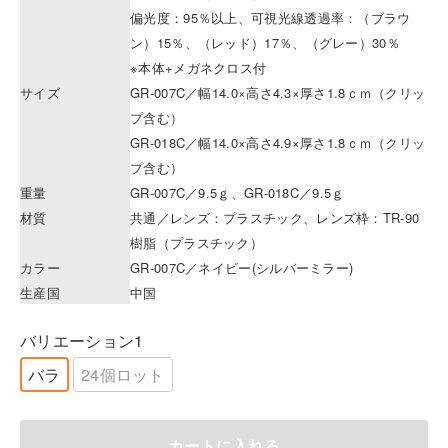
偏光度：95％以上、可視光線透過率：（ブラウ
ン）15％、（レッド）17％、（グレー）30％
※本体+メガネクロス付
サイズ
GR-007C／幅14.0×高さ4.3×厚さ1.8ｃｍ（クリッ
プ含む）
GR-018C／幅14.0×高さ4.9×厚さ1.8ｃｍ（クリッ
プ含む）
重量
GR-007C／9.5ｇ、GR-018C／9.5ｇ
材質
共通／レンズ：プラスチック、レンズ枠：TR-90
樹脂（プラスチック）
カラー
GR-007C／ネイビー(シルバーミラー)
生産国
中国
バリエーション1
バラ
24個ロット