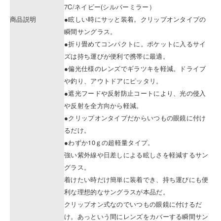
7C/ネイビー(シルバーミラー）
商品説明
●眩しい時にサッと装着。クリップオンタイプの
瞬間サングラス。
●折り畳めてコンパクトに。ポケットに入るサイ
ズは持ち運びが便利で携帯に最適。
●偏光仕様のレンズでギラツキを軽減。ドライブ
や釣り、アウトドアにピッタリ。
●遮光フードや反射防止コートにより、光の侵入
や反射を全方向から軽減。
●クリップオンタイプだからいつもの眼鏡に付け
るだけ。
●わずか10ｇの超軽量タイプ。
強い紫外線や日差しによる眩しさを軽減するサン
グラス。
着けたい時だけ簡単に装着でき、持ち運びにも便
利な理想的なサングラスが本品だ。
クリップオン式なのでいつもの眼鏡に付けるだ
け。あっという間にレンズをカバーする瞬間サン