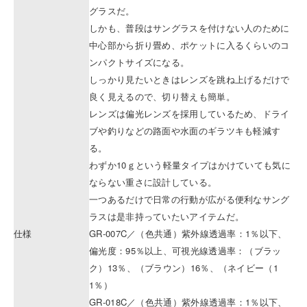
グラスだ。
しかも、普段はサングラスを付けない人のために
中心部から折り畳め、ポケットに入るくらいのコ
ンパクトサイズになる。
しっかり見たいときはレンズを跳ね上げるだけで
良く見えるので、切り替えも簡単。
レンズは偏光レンズを採用しているため、ドライ
ブや釣りなどの路面や水面のギラツキも軽減す
る。
わずか10ｇという軽量タイプはかけていても気に
ならない重さに設計している。
一つあるだけで日常の行動が広がる便利なサング
ラスは是非持っていたいアイテムだ。
仕様
GR-007C／（色共通）紫外線透過率：1％以下、
偏光度：95％以上、可視光線透過率：（ブラッ
ク）13％、（ブラウン）16％、（ネイビー（1
1％）
GR-018C／（色共通）紫外線透過率：1％以下、