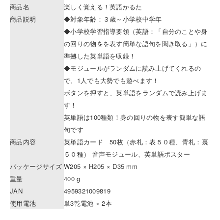
商品名
楽しく覚える！英語かるた
商品説明
◆対象年齢：３歳～小学校中学年
◆小学校学習指導要領（英語：「自分のことや身
の回りの物をを表す簡単な語句を聞き取る」）に
準拠した英単語を収録！
◆モジュールがランダムに読み上げてくれるの
で、1人でも大勢でも遊べます！
ボタンを押すと、英単語をランダムで読み上げま
す！
英単語は100種類！身の回りの物を表す簡単な語
句です
商品内容
英単語カード 50枚（赤札：表５０種、青札：裏
５０種） 音声モジュール、英単語ポスター
パッケージサイズ
W205 × H205 × D35 mm
重量
400 g
JAN
4959321009819
使用電池
単3乾電池 × 2本