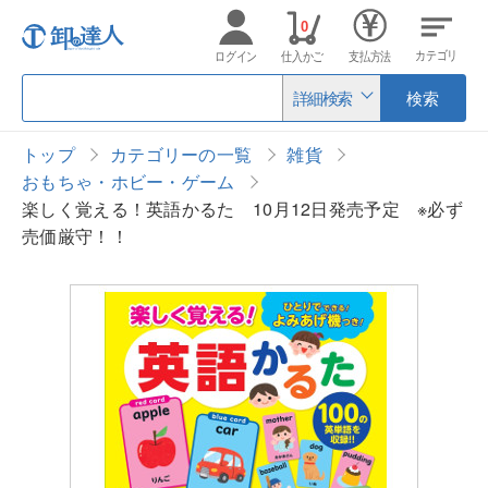
0
カテゴリ
ログイン
仕入かご
支払方法
詳細検索
検索
トップ
カテゴリーの一覧
雑貨
おもちゃ・ホビー・ゲーム
楽しく覚える！英語かるた 10月12日発売予定 ※必ず
売価厳守！！