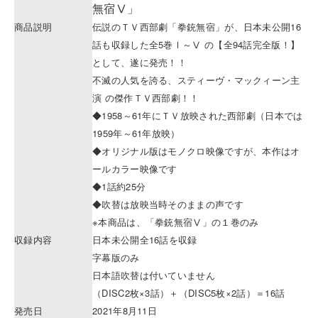
無宿Ⅴ」
商品説明
伝説のＴＶ西部劇「拳銃無宿」が、日本未公開16
話も収録した全5巻Ⅰ～Ⅴ の【全94話完全版！】
として、遂に発売！！
不滅の人気を誇る、スティーヴ・マックィーン主
演 の傑作ＴＶ西部劇！！
◆1958～61年にＴＶ放映された西部劇（日本では
1959年～61年放映）
◆オリジナル版はモノクロ映像ですが、本作はオ
ールカラー映像です
◆1話約25分
◆吹替は放映当時そのままの声です
※本商品は、「拳銃無宿Ⅴ」の１巻のみ
収録内容
日本未公開全16話を収録
字幕版のみ
日本語吹替は付いていません
（DISC2枚×3話）＋（DISC5枚×2話）＝16話
発売日
2021年8月11日