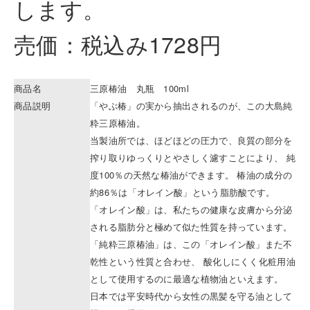
します。
売価：税込み1728円
商品名
三原椿油 丸瓶 100ml
商品説明
「やぶ椿」の実から抽出されるのが、この大島純
粋三原椿油。
当製油所では、ほどほどの圧力で、良質の部分を
搾り取りゆっくりとやさしく濾すことにより、 純
度100％の天然な椿油ができます。 椿油の成分の
約86％は「オレイン酸」という脂肪酸です。
「オレイン酸」は、私たちの健康な皮膚から分泌
される脂肪分と極めて似た性質を持っています。
「純粋三原椿油」は、この「オレイン酸」また不
乾性という性質と合わせ、 酸化しにくく化粧用油
として使用するのに最適な植物油といえます。
日本では平安時代から女性の黒髪を守る油として