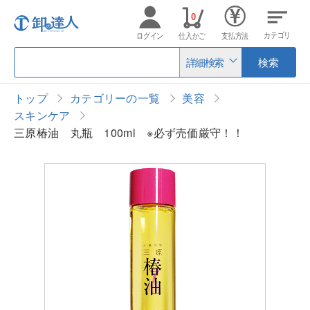
0
カテゴリ
ログイン
仕入かご
支払方法
詳細検索
検索
トップ
カテゴリーの一覧
美容
スキンケア
三原椿油 丸瓶 100ml ※必ず売価厳守！！