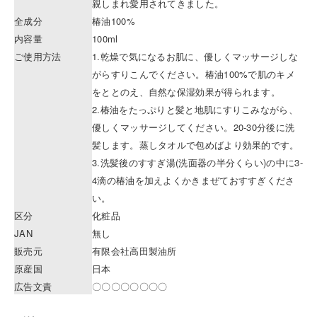
親しまれ愛用されてきました。
全成分
椿油100%
内容量
100ml
ご使用方法
1.乾燥で気になるお肌に、優しくマッサージしな
がらすりこんでください。椿油100%で肌のキメ
をととのえ、自然な保湿効果が得られます。
2.椿油をたっぷりと髪と地肌にすりこみながら、
優しくマッサージしてください。20-30分後に洗
髪します。蒸しタオルで包めばより効果的です。
3.洗髪後のすすぎ湯(洗面器の半分くらい)の中に3-
4滴の椿油を加えよくかきまぜておすすぎくださ
い。
区分
化粧品
JAN
無し
販売元
有限会社高田製油所
原産国
日本
広告文責
〇〇〇〇〇〇〇〇