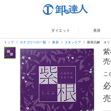
ダイエット
美容
トップ
カテゴリーの一覧
美容
スキンケア
紫根石鹸 オリ
紫
売
こ
売