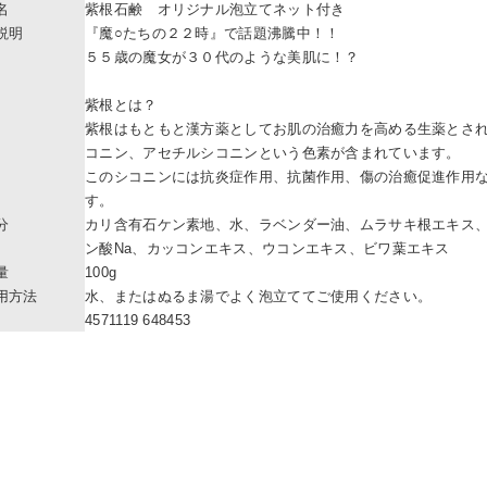
名
紫根石鹸 オリジナル泡立てネット付き
説明
『魔○たちの２２時』で話題沸騰中！！
５５歳の魔女が３０代のような美肌に！？
紫根とは？
紫根はもともと漢方薬としてお肌の治癒力を高める生薬とさ
コニン、アセチルシコニンという色素が含まれています。
このシコニンには抗炎症作用、抗菌作用、傷の治癒促進作用
す。
分
カリ含有石ケン素地、水、ラベンダー油、ムラサキ根エキス
ン酸Na、カッコンエキス、ウコンエキス、ビワ葉エキス
量
100g
用方法
水、またはぬるま湯でよく泡立ててご使用ください。
4571119 648453