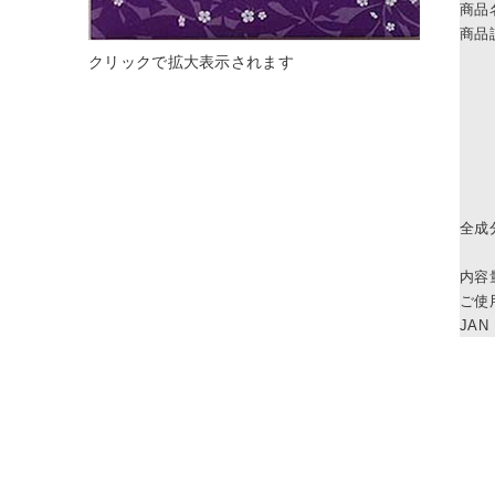
商品
商品
全成
内容
ご使
JAN