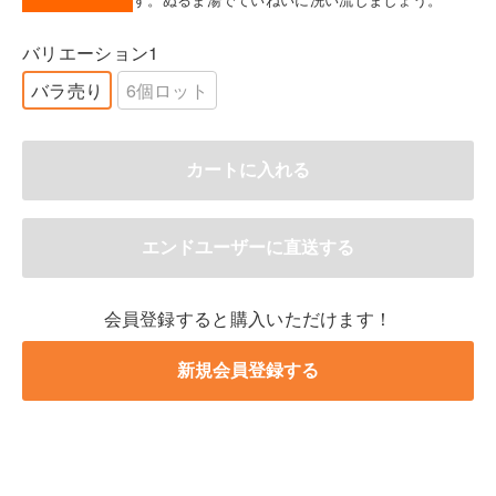
バリエーション1
バラ売り
6個ロット
会員登録すると購入いただけます！