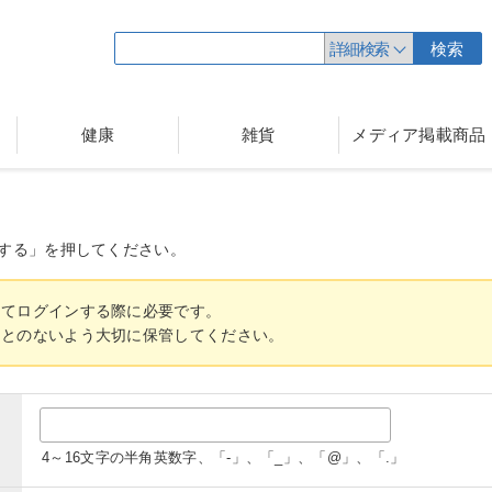
詳細検索
検索
健康
雑貨
メディア掲載商品
する」を押してください。
してログインする際に必要です。
ことのないよう大切に保管してください。
4～16文字の半角英数字、「-」、「_」、「@」、「.」