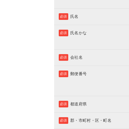
氏名
必須
氏名かな
必須
会社名
必須
郵便番号
必須
都道府県
必須
郡・市町村・区・町名
必須