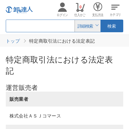
0
カテゴリ
ログイン
仕入かご
支払方法
詳細検索
検索
トップ
特定商取引法における法定表記
特定商取引法における法定表
記
運営販売者
販売業者
株式会社ＡＳＪコマース