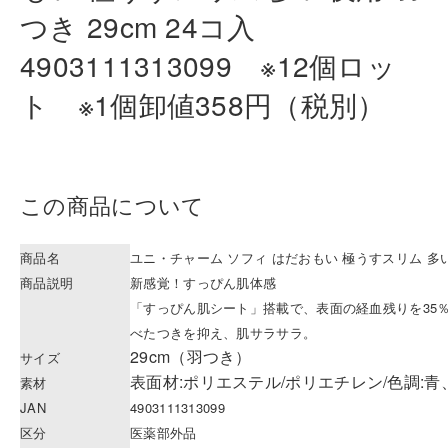
つき 29
cm 24コ入
4903111313099 ※12個
ロッ
ト ※1個卸値358円（税別）
この商品について
商品名
ユニ・チャーム ソフィ はだおもい 極うすスリム 多い夜
商品説明
新感覚！すっぴん肌体感
「すっぴん肌シート」搭載で、表面の経血残りを35
べたつきを抑え、肌サラサラ。
29cm（羽つき）
サイズ
表面材:ポリエステル/ポリエチレン/色調:青
素材
JAN
4903111313099
区分
医薬部外品