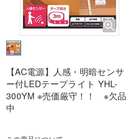
【AC電源】人感・明暗センサ
ー付LE
Dテープライト YHL-
300YM ※売価厳
守！！ ※欠品
中
この商品について