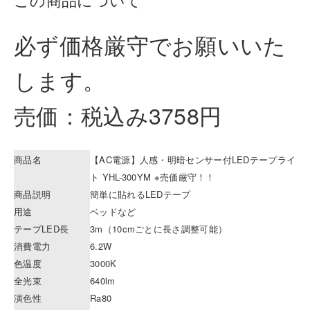
必ず価格厳守でお願いいた
します。
売価：税込み3758円
商品名
【AC電源】人感・明暗センサー付LEDテープライ
ト YHL-300YM ※売価厳守！！
商品説明
簡単に貼れるLEDテープ
用途
ベッドなど
テープLED長
3m（10cmごとに長さ調整可能）
消費電力
6.2W
色温度
3000K
全光束
640lm
演色性
Ra80