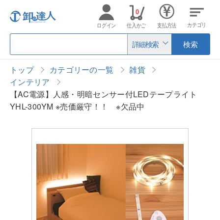
0
カテゴリ
ログイン
仕入かご
支払方法
詳細検索
検索
トップ
カテゴリーの一覧
雑貨
インテリア
【AC電源】人感・明暗センサー付LEDテープライト
YHL-300YM ※売価厳守！！ ※欠品中