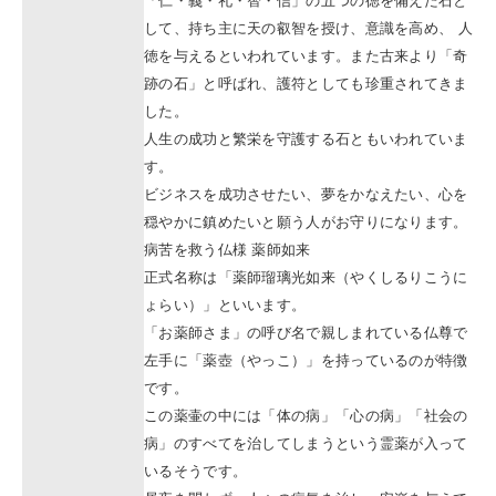
して、持ち主に天の叡智を授け、意識を高め、 人
徳を与えるといわれています。また古来より「奇
跡の石」と呼ばれ、護符としても珍重されてきま
した。
人生の成功と繁栄を守護する石ともいわれていま
す。
ビジネスを成功させたい、夢をかなえたい、心を
穏やかに鎮めたいと願う人がお守りになります。
病苦を救う仏様 薬師如来
正式名称は「薬師瑠璃光如来（やくしるりこうに
ょらい）」といいます。
「お薬師さま」の呼び名で親しまれている仏尊で
左手に「薬壺（やっこ）」を持っているのが特徴
です。
この薬壷の中には「体の病」「心の病」「社会の
病」のすべてを治してしまうという霊薬が入って
いるそうです。