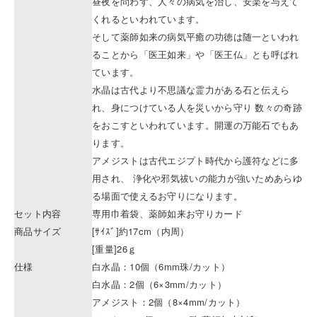
昼夜を問わず、人々の病気を治し、安楽を与えて
くれるといわれています。
そして薬師如来の病気平癒の功徳は随一といわれ
ることから「医王如来」や「医王仏」とも呼ばれ
ています。
水晶は古代より不思議な霊力がある石と伝えら
れ、身につけている人を災いから守り 数々の奇跡
をおこすといわれています。開運の万能石でもあ
ります。
アメジストは古代エジプト時代から護符などに多
用され、 浄化や邪気祓いの能力が強いためあらゆ
る場面で使えるお守りになります。
セット内容
専用巾着袋、薬師如来お守りカード
商品サイズ
[ｻｲｽﾞ]約17cm（内周）
[重量]26ｇ
仕様
白水晶：10個（6mm珠/カット）
白水晶：2個（6×3mm/カット）
アメジスト：2個（8×4mm/カット）