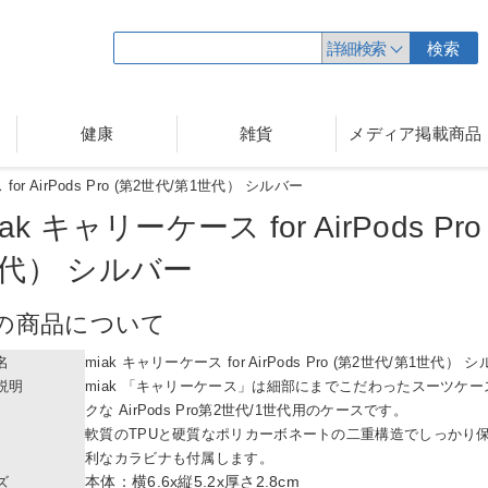
詳細検索
検索
健康
雑貨
メディア掲載商品
for AirPods Pro (第2世代/第1世代） シルバー
iak キャリーケース for AirPods
Pr
代） シルバー
の商品について
名
miak キャリーケース for AirPods Pro (第2世代/第1世代） 
説明
miak 「キャリーケース」は細部にまでこだわったスーツケ
クな AirPods Pro第2世代/1世代用のケースです。
軟質のTPUと硬質なポリカーボネートの二重構造でしっかり
利なカラビナも付属します。
本体：横6.6x縦5.2x厚さ2.8cm
ズ