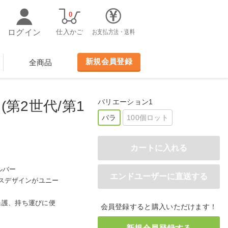
0
ログイン
仕入かご
お支払方法・送料
新規会員登録
全商品
バリエーション1
o (第2世代/第1
バラ
100個ロット
シルバー
ースデザインがユニー
保護、持ち運びに便
会員登録すると購入いただけます！