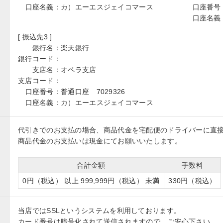
口座名義：
カ）エーエスジェイコマース
口座番号
口座名義
[ 振込先3 ]
銀行名：
楽天銀行
銀行コード：
支店名：
オペラ支店
支店コード：
口座番号：
普通口座 7029326
口座名義：
カ）エーエスジェイコマース
代引きでのお支払の場合、商品代金を宅配便のドライバーに直
商品代金のお支払いは現金にてお願いいたします。
合計金額
手数料
0円（税込） 以上 999,999円（税込） 未満
330円（税込）
当店ではSSLというシステムを利用しております。
カード番号は暗号化されて送信されますので、ご安心下さい。