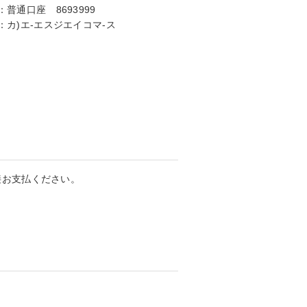
：
普通口座 8693999
：
カ)エ-エスジエイコマ-ス
接お支払ください。