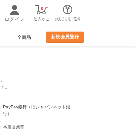
0
ログイン
仕入かご
お支払方法・送料
新規会員登録
全商品
す。
ます。
：
PayPay銀行（旧ジャパンネット銀
行）
：
：
本店営業部
：