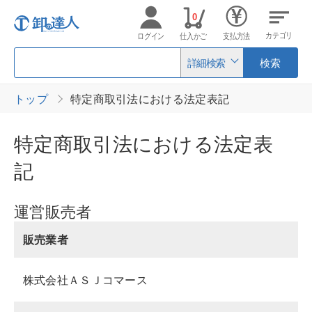
0
カテゴリ
ログイン
仕入かご
支払方法
詳細検索
検索
トップ
特定商取引法における法定表記
特定商取引法における法定表
記
運営販売者
販売業者
株式会社ＡＳＪコマース