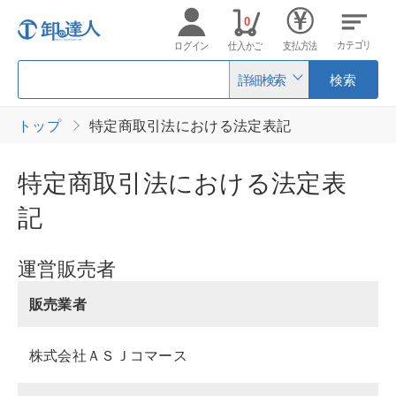
0
カテゴリ
ログイン
仕入かご
支払方法
詳細検索
検索
トップ
特定商取引法における法定表記
特定商取引法における法定表
記
運営販売者
販売業者
株式会社ＡＳＪコマース