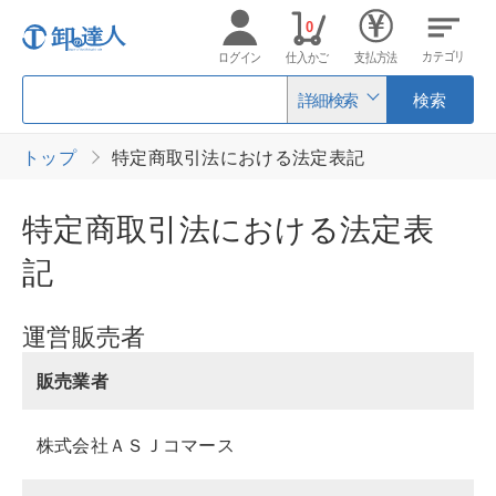
0
カテゴリ
ログイン
仕入かご
支払方法
詳細検索
検索
トップ
特定商取引法における法定表記
特定商取引法における法定表
記
運営販売者
販売業者
株式会社ＡＳＪコマース