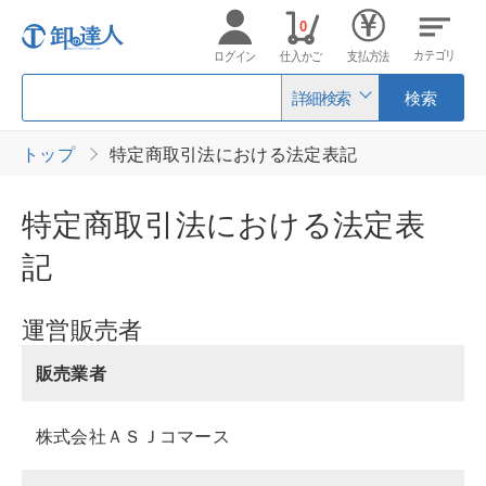
0
カテゴリ
ログイン
仕入かご
支払方法
詳細検索
検索
トップ
特定商取引法における法定表記
特定商取引法における法定表
記
運営販売者
販売業者
株式会社ＡＳＪコマース