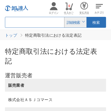
0
カテゴリ
ログイン
仕入かご
支払方法
詳細検索
検索
トップ
特定商取引法における法定表記
特定商取引法における法定表
記
運営販売者
販売業者
株式会社ＡＳＪコマース