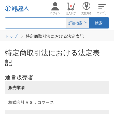
0
カテゴリ
ログイン
仕入かご
支払方法
詳細検索
検索
トップ
特定商取引法における法定表記
特定商取引法における法定表
記
運営販売者
販売業者
株式会社ＡＳＪコマース