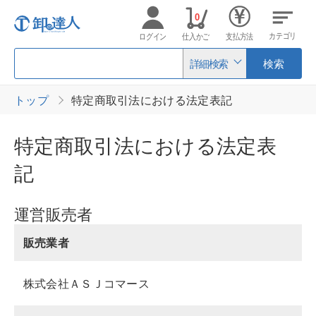
0
カテゴリ
ログイン
仕入かご
支払方法
詳細検索
検索
トップ
特定商取引法における法定表記
特定商取引法における法定表
記
運営販売者
販売業者
株式会社ＡＳＪコマース