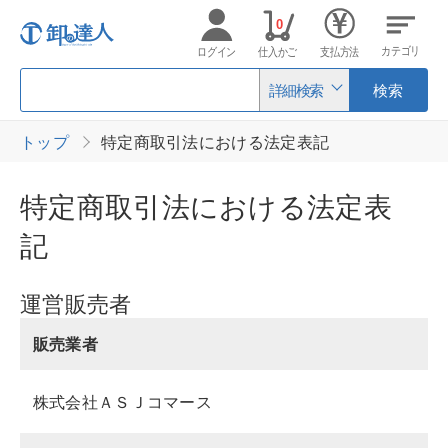
0
カテゴリ
ログイン
仕入かご
支払方法
詳細検索
検索
トップ
特定商取引法における法定表記
特定商取引法における法定表
記
運営販売者
販売業者
株式会社ＡＳＪコマース